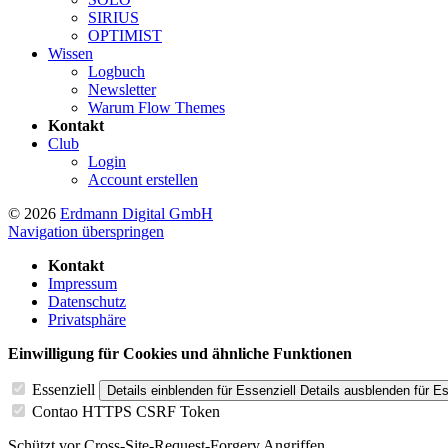
SIRIUS
OPTIMIST
Wissen
Logbuch
Newsletter
Warum Flow Themes
Kontakt
Club
Login
Account erstellen
© 2026
Erdmann Digital GmbH
Navigation überspringen
Kontakt
Impressum
Datenschutz
Privatsphäre
Einwilligung für Cookies und ähnliche Funktionen
Essenziell
Details einblenden
für Essenziell
Details ausblenden
für Es
Contao HTTPS CSRF Token
Schützt vor Cross-Site-Request-Forgery Angriffen.