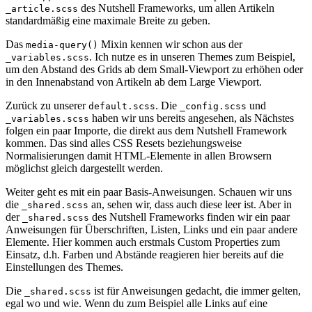
des Nutshell Frameworks, um allen Artikeln
_article.scss
standardmäßig eine maximale Breite zu geben.
Das
Mixin kennen wir schon aus der
media-query()
. Ich nutze es in unseren Themes zum Beispiel,
_variables.scss
um den Abstand des Grids ab dem Small-Viewport zu erhöhen oder
in den Innenabstand von Artikeln ab dem Large Viewport.
Zurück zu unserer
. Die
und
default.scss
_config.scss
haben wir uns bereits angesehen, als Nächstes
_variables.scss
folgen ein paar Importe, die direkt aus dem Nutshell Framework
kommen. Das sind alles CSS Resets beziehungsweise
Normalisierungen damit HTML-Elemente in allen Browsern
möglichst gleich dargestellt werden.
Weiter geht es mit ein paar Basis-Anweisungen. Schauen wir uns
die
an, sehen wir, dass auch diese leer ist. Aber in
_shared.scss
der
des Nutshell Frameworks finden wir ein paar
_shared.scss
Anweisungen für Überschriften, Listen, Links und ein paar andere
Elemente. Hier kommen auch erstmals Custom Properties zum
Einsatz, d.h. Farben und Abstände reagieren hier bereits auf die
Einstellungen des Themes.
Die
ist für Anweisungen gedacht, die immer gelten,
_shared.scss
egal wo und wie. Wenn du zum Beispiel alle Links auf eine