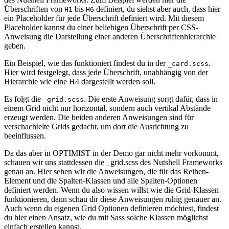
Überschriften von
bis
definiert, du siehst aber auch, dass hier
H1
H6
ein Placeholder für jede Überschrift definiert wird. Mit diesem
Placeholder kannst du einer beliebigen Überschrift per CSS-
Anweisung die Darstellung einer anderen Überschriftenhierarchie
geben.
Ein Beispiel, wie das funktioniert findest du in der
.
_card.scss
Hier wird festgelegt, dass jede Überschrift, unabhängig von der
Hierarchie wie eine H4 dargestellt werden soll.
Es folgt die
. Die erste Anweisung sorgt dafür, dass in
_grid.scss
einem Grid nicht nur horizontal, sondern auch vertikal Abstände
erzeugt werden. Die beiden anderen Anweisungen sind für
verschachtelte Grids gedacht, um dort die Ausrichtung zu
beeinflussen.
Da das aber in OPTIMIST in der Demo gar nicht mehr vorkommt,
schauen wir uns stattdessen die _grid.scss des Nutshell Frameworks
genau an. Hier sehen wir die Anweisungen, die für das Reihen-
Element und die Spalten-Klassen und alle Spalten-Optionen
definiert werden. Wenn du also wissen willst wie die Grid-Klassen
funktionieren, dann schau dir diese Anweisungen ruhig genauer an.
Auch wenn du eigenen Grid Optionen definieren möchtest, findest
du hier einen Ansatz, wie du mit Sass solche Klassen möglichst
einfach erstellen kannst.