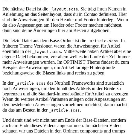
Die nächste Datei ist die
. Sie trägt ihren Namen in
_layout.scss
Anlehnung an das Seitenlayout, dass du in Contao definierst. Hier
sind die Anweisungen für den Header und Footer hinterlegt. Wenn
du also Anpassungen am Header oder Footer machen möchtest,
dann sind deine Änderungen hier am Besten aufgehoben.
Die letzte Datei aus dem Base-Ordner ist die
. In
_article.scss
früheren Theme Versionen waren die Anweisungen für Artikel
ebenfalls in der
. Mittlerweile haben Artikel aber eine
_layout.scss
eigene Datei bekommen, vor allem weil es im Laufe der Zeit immer
mehr Anweisungen wurden. Im OPTIMIST Theme findest du zum
Beispiel die Anweisungen, um Artikel farbige Hintergründe
beziehungsweise die Blasen links und rechts zu geben.
In der
des Nutshell Frameworks sind zusätzlich
_article.scss
noch Anweisungen, um den Inhalt des Artikels in der Breite zu
begrenzen und die Standard-Innenabstände für Artikel zu erzeugen.
Wenn du weitere Artikel-Varianten anlegen oder Anpassungen an
den bestehenden Anweisungen vornehmen möchtest, dann machst
du das am Besten in der
.
_article.scss
Und damit sind wir nicht nur am Ende der Base-Dateien, sondern
auch am Ende dieses Videos angekommen. Im nächsten Video
schauen wir uns Dateien in den Ordnern components und trumps