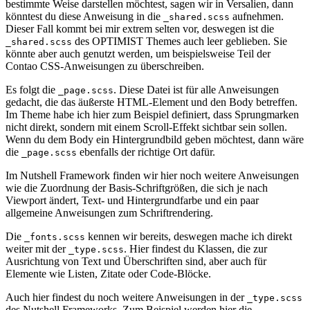
bestimmte Weise darstellen möchtest, sagen wir in Versalien, dann
könntest du diese Anweisung in die
aufnehmen.
_shared.scss
Dieser Fall kommt bei mir extrem selten vor, deswegen ist die
des OPTIMIST Themes auch leer geblieben. Sie
_shared.scss
könnte aber auch genutzt werden, um beispielsweise Teil der
Contao CSS-Anweisungen zu überschreiben.
Es folgt die
. Diese Datei ist für alle Anweisungen
_page.scss
gedacht, die das äußerste HTML-Element und den Body betreffen.
Im Theme habe ich hier zum Beispiel definiert, dass Sprungmarken
nicht direkt, sondern mit einem Scroll-Effekt sichtbar sein sollen.
Wenn du dem Body ein Hintergrundbild geben möchtest, dann wäre
die
ebenfalls der richtige Ort dafür.
_page.scss
Im Nutshell Framework finden wir hier noch weitere Anweisungen
wie die Zuordnung der Basis-Schriftgrößen, die sich je nach
Viewport ändert, Text- und Hintergrundfarbe und ein paar
allgemeine Anweisungen zum Schriftrendering.
Die
kennen wir bereits, deswegen mache ich direkt
_fonts.scss
weiter mit der
. Hier findest du Klassen, die zur
_type.scss
Ausrichtung von Text und Überschriften sind, aber auch für
Elemente wie Listen, Zitate oder Code-Blöcke.
Auch hier findest du noch weitere Anweisungen in der
_type.scss
des Nutshell Frameworks. Zum Beispiel werden hier die