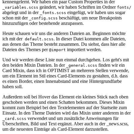
kennengelernt. Wir haben ein paar Custom Properties in der
geändert, wir haben Schriften im Ordner
_variables.scss
fonts/
abgelegt und in der
eingefügt, wir haben uns sogar
_fonts.scss
schon mit der
beschäftigt, um neue Breakpoints
_config.scss
hinzuzufügen oder bestehende anzupassen.
Heute schauen wir uns die anderen Dateien an. Beginnen möchte
ich mit der
. In dieser Datei kommen alle Dateien,
default.scss
aus denen das Theme besteht zusammen. Du siehst, dass hier alle
Dateien des Themes per
importiert werden.
@import
Und wir werden diese Liste nun einmal durchgehen. Los geht's mit
den beiden Mixin Dateien. In der
finden wir ein
_general.scss
Card Mixin, dass ich in OPTIMIST an mehreren Stellen verwende,
um ein Element im Stil eines Card-Elements zu gestalten, d.h. dass
es einen Border, einen Innenabstand und eine Hintergrundfarbe
haben soll.
Außerdem soll bei Hover das Element ein kleines Stück nach oben
geschoben werden und einen Schatten bekommen. Dieses Mixin
kommt zum Beispiel bei den Textelementen auf der Startseite zum
Einsatz. In den Theme Dateien wird das Mixin unter anderem in der
verwendet und um zusätzliche Anweisungen für
_card.scss
Überschriften, Bild und Text ergänzt. Aber auch in der _news.scss,
um die neuesten Einträge als Card-Element darzustellen.