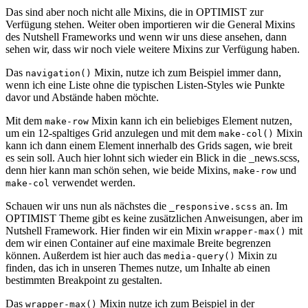
Das sind aber noch nicht alle Mixins, die in OPTIMIST zur
Verfügung stehen. Weiter oben importieren wir die General Mixins
des Nutshell Frameworks und wenn wir uns diese ansehen, dann
sehen wir, dass wir noch viele weitere Mixins zur Verfügung haben.
Das
Mixin, nutze ich zum Beispiel immer dann,
navigation()
wenn ich eine Liste ohne die typischen Listen-Styles wie Punkte
davor und Abstände haben möchte.
Mit dem
Mixin kann ich ein beliebiges Element nutzen,
make-row
um ein 12-spaltiges Grid anzulegen und mit dem
Mixin
make-col()
kann ich dann einem Element innerhalb des Grids sagen, wie breit
es sein soll. Auch hier lohnt sich wieder ein Blick in die _news.scss,
denn hier kann man schön sehen, wie beide Mixins,
und
make-row
verwendet werden.
make-col
Schauen wir uns nun als nächstes die
an. Im
_responsive.scss
OPTIMIST Theme gibt es keine zusätzlichen Anweisungen, aber im
Nutshell Framework. Hier finden wir ein Mixin
mit
wrapper-max()
dem wir einen Container auf eine maximale Breite begrenzen
können. Außerdem ist hier auch das
Mixin zu
media-query()
finden, das ich in unseren Themes nutze, um Inhalte ab einen
bestimmten Breakpoint zu gestalten.
Das
Mixin nutze ich zum Beispiel in der
wrapper-max()