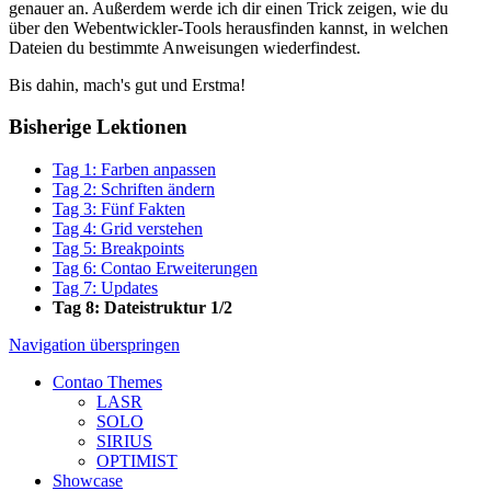
genauer an. Außerdem werde ich dir einen Trick zeigen, wie du
über den Webentwickler-Tools herausfinden kannst, in welchen
Dateien du bestimmte Anweisungen wiederfindest.
Bis dahin, mach's gut und Erstma!
Bisherige Lektionen
Tag 1: Farben anpassen
Tag 2: Schriften ändern
Tag 3: Fünf Fakten
Tag 4: Grid verstehen
Tag 5: Breakpoints
Tag 6: Contao Erweiterungen
Tag 7: Updates
Tag 8: Dateistruktur 1/2
Navigation überspringen
Contao Themes
LASR
SOLO
SIRIUS
OPTIMIST
Showcase